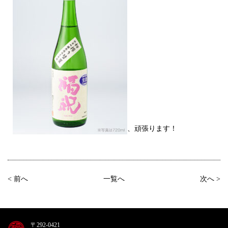
、頑張ります！
< 前へ
一覧へ
次へ >
〒292-0421