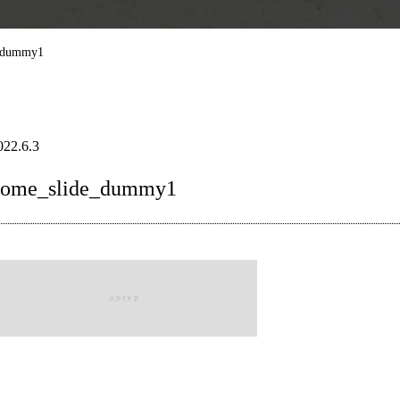
_dummy1
022.6.3
home_slide_dummy1