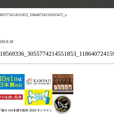
3055774214551853_1186407241591633472_o
020.9.18
18569336_3055774214551853_11864072415